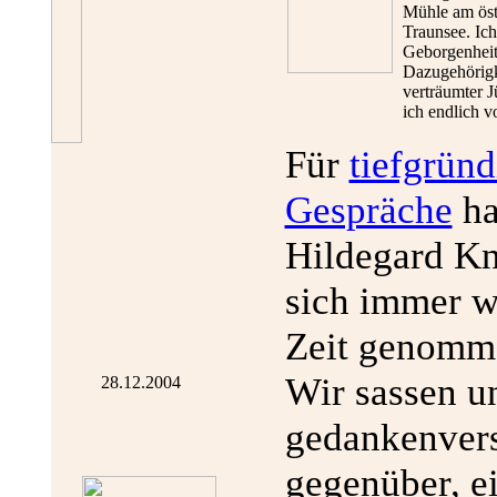
Mühle am öst
Traunsee. Ich
Geborgenheit
Dazugehörigk
verträumter J
ich endlich v
Für
tiefgründ
Gespräche
ha
Hildegard Kn
sich immer w
Zeit genomm
Wir sassen un
28.12.2004
gedankenver
gegenüber, e